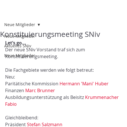
Neue Mitglieder
Konstituierungsmeeting SNiv
Neue Mitglieder
Let’s go...
Aktuelles SNiv
Der neue SNiv Vorstand traf sich zum 
Neue Mitglieder
Konstituierungsmeeting.
Die Fachgebiete werden wie folgt betreut:
Neu: 
Paritätische Kommission 
Hermann 'Mani' Huber
Finanzen 
Marc Brunner
Ausbildungsunterstützung als Beisitz 
Krummenacher 
Fabio
Gleichbleibend:
Präsident 
Stefan Salzmann