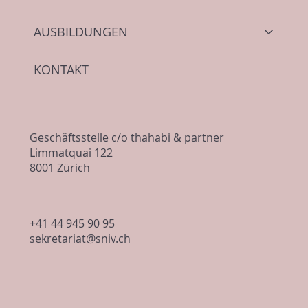
AUSBILDUNGEN
Count on us - Engagement zu Gunsten
der Ausbildung auf allen Ebenen
KONTAKT
Geschäftsstelle c/o thahabi & partner
Limmatquai 122
8001 Zürich
+41 44 945 90 95
sekretariat@sniv.ch