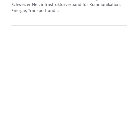
NEUES MITGLIED
Wir heissen die Network Fiber als neues Mitglied im SNiv –
Schweizer Netzinfrastrukturverband für Kommunikation,
Energie, Transport und...