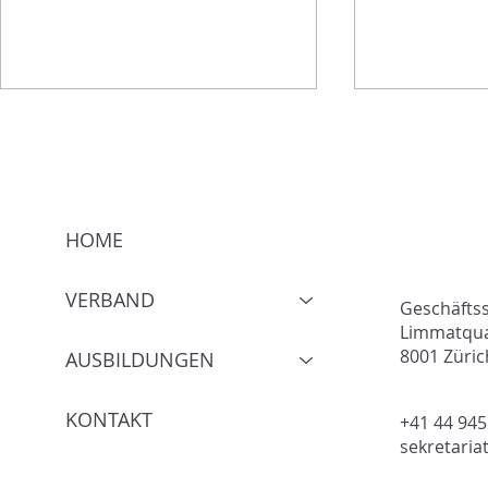
HOME
VERBAND
SNiv – Schweizer
Count on u
Geschäftss
Netzinfrastrukturverband ist
zu Gunsten
Limmatqua
8001 Züric
Partner von drei wichtigen
auf allen E
AUSBILDUNGEN
Branchenevents 2026
KONTAKT
+41 44 945
sekretaria