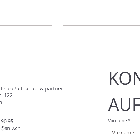
KON
s - Engagement
Einsatz für Fachkräfte von
telle c/o thahabi & partner
 der Ausbildung
morgen
i 122
AU
h
benen
Vorname
*
 90 95
t@sniv.ch