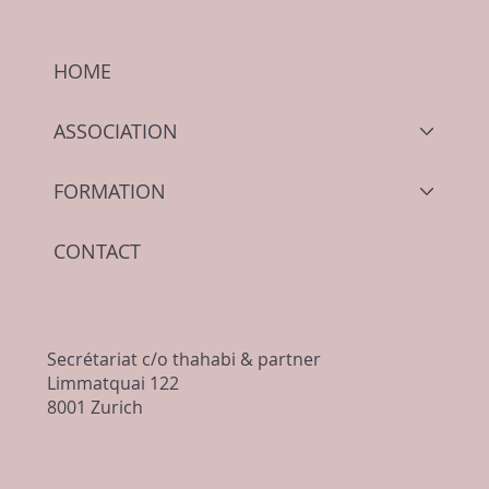
HOME
ASSOCIATION
FORMATION
Travailler en plein air sous le soleil et la
chaleur - liste de contrôle
CONTACT
Secrétariat c/o thahabi & partner
Limmatquai 122
8001 Zurich