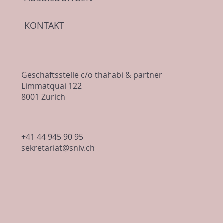
Arbeiten im Freien bei Sonne und Hitze -
Bitte Checkliste beachten
KONTAKT
Geschäftsstelle c/o thahabi & partner
Limmatquai 122
8001 Zürich
+41 44 945 90 95
sekretariat@sniv.ch