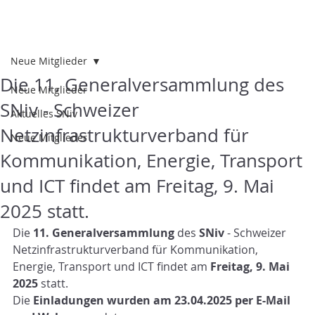
Neue Mitglieder
Die 11. Generalversammlung des
Neue Mitglieder
SNiv - Schweizer
Aktuelles SNiv
Netzinfrastrukturverband für
Neue Mitglieder
Kommunikation, Energie, Transport
und ICT findet am Freitag, 9. Mai
2025 statt.
Die 
11. Generalversammlung 
des
 SNiv
 - Schweizer 
Netzinfrastrukturverband für Kommunikation, 
Energie, Transport und ICT findet am 
Freitag, 9. Mai 
2025
 statt.
Die 
Einladungen
wurden am 23.04.2025 per E-Mail 