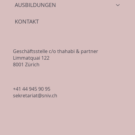
AUSBILDUNGEN
Arbeiten im Freien bei Sonne und Hitze -
Bitte Checkliste beachten
KONTAKT
Geschäftsstelle c/o thahabi & partner
Limmatquai 122
8001 Zürich
+41 44 945 90 95
sekretariat@sniv.ch