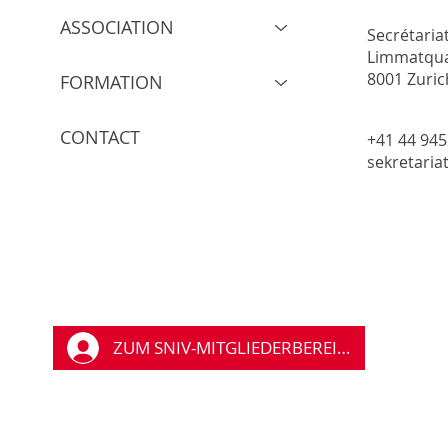
ASSOCIATION
Travailler en plein air sous
SNiv – l’Ass
Secrétaria
le soleil et la chaleur - liste
des Infrast
Limmatqua
8001 Zuric
de contrôle
Réseau – es
FORMATION
trois évén
importants 
CONTACT
+41 44 945
2026.
sekretaria
ZUM SNIV-MITGLIEDERBEREICH