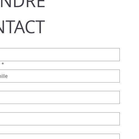
NDRE 
e
NTACT
e
*